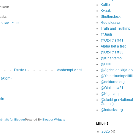
Kaltio
oikein.
Kvaak
Shutterstock
esta.
Ruutukaava
09 klo 15.12
Truth and Truthmp
@Juuli
@Otoliths #41
Alpha bet a test
@Otoliths #33
@Kirjantamo
@Lulu
@Agricolan kirja-arv
Etusivu
Vanhempi viesti
@Yhteiskuntapolitii
 (Atom)
@nokturno.org
@Otoliths #21
@Kirjasampo
@ekebi.gr (National
Greece)
@inducks.org
Powered By
Blogger Widgets
Milloin?
►
2025
(4)