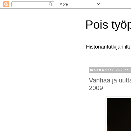
Pois työ
Historiantutkijan il
maanantai 25. to
Vanhaa ja uutt
2009