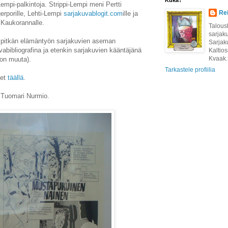
Kuka?
empi-palkintoja. Strippi-Lempi meni Pertti
Rei
gerporille, Lehti-Lempi
sarjakuvablogit.com
ille ja
 Kaukorannalle.
Taloush
sarjak
 pitkän elämäntyön sarjakuvien aseman
Sarjak
abibliografina ja etenkin sarjakuvien kääntäjänä
Kaltios
Kvaak.f
ljon muuta).
Tarkastele profiilia
set
täällä
.
li Tuomari Nurmio.