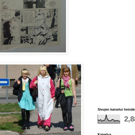
Sivujen katselut heinä
2,8
Kaivelua