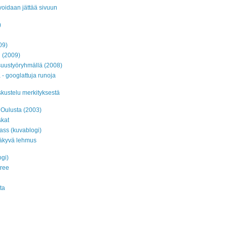
voidaan jättää sivuun
)
09)
i (2009)
isuustyöryhmällä (2008)
- googlattuja runoja
kustelu merkityksestä
a Oulusta (2003)
skat
ass (kuvablogi)
näkyvä lehmus
gi)
tree
ta