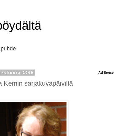
pöydältä
tapuhde
ukokuuta 2009
Ad Sense
a Kemin sarjakuvapäivillä