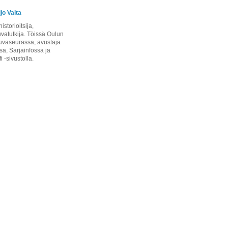
jo Valta
istorioitsija,
uvatutkija. Töissä Oulun
uvaseurassa, avustaja
sa, Sarjainfossa ja
i -sivustolla.