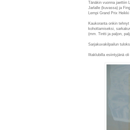
Tänäkin vuonna jaettiin L
Jarlalle (kuvassa) ja Fin
Lempi Grand Prix Heikki
Kaukoranta onkin tehnyt
kohottamiseksi, sarkakuv
(mm. Tintti ja paljon, pa
Sarjakuvakilpailun tulok
Iltaklubilla esiintyjänä o