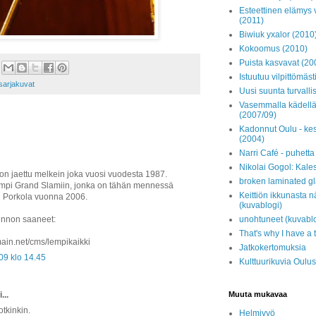
Esteettinen elämys 
(2011)
Biwiuk yxalor (2010
Kokoomus (2010)
Puista kasvavat (20
Istuutuu vilpittömäst
sarjakuvat
Uusi suunta turvall
Vasemmalla kädellä 
(2007/09)
Kadonnut Oulu - kes
(2004)
Narri Café - puhett
Nikolai Gogol: Kale
on jaettu melkein joka vuosi vuodesta 1987.
broken laminated gl
Lempi Grand Slamiin, jonka on tähän mennessä
Keittiön ikkunasta 
i Porkola vuonna 2006.
(kuvablogi)
unohtuneet (kuvablo
innon saaneet:
That's why I have a 
omain.net/cms/lempikaikki
Jatkokertomuksia
09 klo 14.45
Kulttuurikuvia Oulus
Muuta mukavaa
...
otkinkin.
Helmivyö