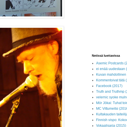
Netissä luettavissa
Asemic Postcards (
ei enää uudestaan 
Kuvan mahdollinen s
Kommentoivat tätä 
Facebook (2017)
Truth and Truthmp 
velernic syoke muln
Mór Jókai: Tuhat to
MC Vittumeitsi (201
Kultakauden taiteili
Finnish vispo: Kok
Vokaalisarja (2015)