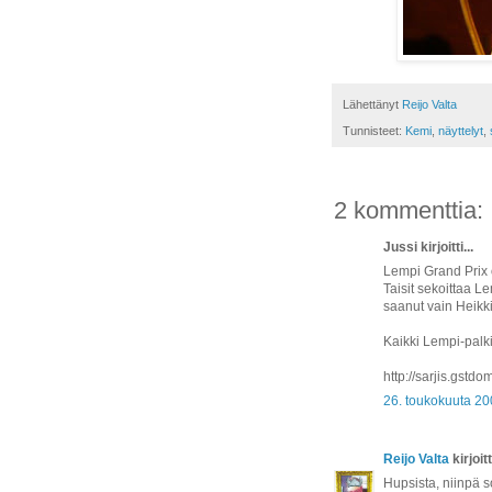
Lähettänyt
Reijo Valta
Tunnisteet:
Kemi
,
näyttelyt
,
2 kommenttia:
Jussi kirjoitti...
Lempi Grand Prix 
Taisit sekoittaa 
saanut vain Heikk
Kaikki Lempi-palk
http://sarjis.gstd
26. toukokuuta 20
Reijo Valta
kirjoitti
Hupsista, niinpä s