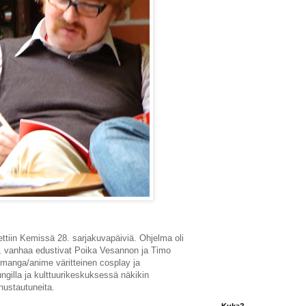
ettiin Kemissä 28. sarjakuvapäiviä. Ohjelma oli
a, vanhaa edustivat Poika Vesannon ja Timo
 manga/anime väritteinen cosplay ja
ngilla ja kulttuurikeskuksessä näkikin
nustautuneita.