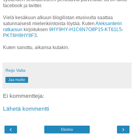
facebook ja twitter.
Vielä kesäkuun alkuun blogilistan etusivulta saattaa
satunnaisesti mielenkiintoista löytää. Kuten
Aleksanterin
ratkaisun
kirjoituksen
9HY9HY-H1C6N7O8P15-KT61L5-
PKT6H9HY8F3
.
Kuten sanottu, aikansa kutakin.
Reijo Valta
Jaa muille
Ei kommentteja:
Lähetä kommentti
‹
›
Etusivu