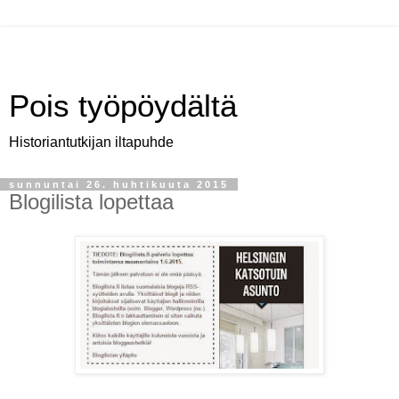
Pois työpöydältä
Historiantutkijan iltapuhde
sunnuntai 26. huhtikuuta 2015
Blogilista lopettaa