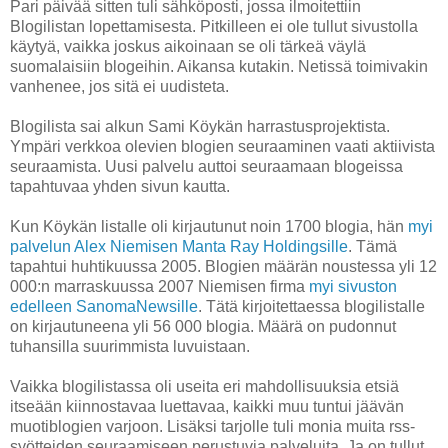
Pari päivää sitten tuli sähköposti, jossa ilmoitettiin
Blogilistan lopettamisesta. Pitkilleen ei ole tullut sivustolla
käytyä, vaikka joskus aikoinaan se oli tärkeä väylä
suomalaisiin blogeihin. Aikansa kutakin. Netissä toimivakin
vanhenee, jos sitä ei uudisteta.
Blogilista sai alkun Sami Köykän harrastusprojektista.
Ympäri verkkoa olevien blogien seuraaminen vaati aktiivista
seuraamista. Uusi palvelu auttoi seuraamaan blogeissa
tapahtuvaa yhden sivun kautta.
Kun Köykän listalle oli kirjautunut noin 1700 blogia, hän
myi
palvelun Alex Niemisen Manta Ray Holdingsille
. Tämä
tapahtui huhtikuussa 2005. Blogien määrän noustessa yli 12
000:n marraskuussa 2007 Niemisen firma
myi sivuston
edelleen SanomaNewsille
. Tätä kirjoitettaessa blogilistalle
on kirjautuneena yli 56 000 blogia. Määrä on pudonnut
tuhansilla suurimmista luvuistaan.
Vaikka blogilistassa oli useita eri mahdollisuuksia etsiä
itseään kiinnostavaa luettavaa, kaikki muu tuntui jäävän
muotiblogien varjoon. Lisäksi tarjolle tuli monia muita rss-
syötteiden seuraamiseen perustuvia palveluita. Ja on tullut